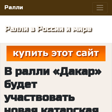
Ралли
Ралли в России и мире
В ралли «Дакар»
будет
участвовать
новая катарская