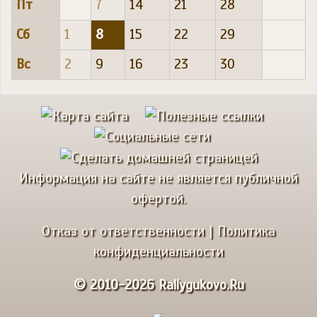
Пт
7
14
21
28
Сб
1
8
15
22
29
Вс
2
9
16
23
30
Информация на сайте не является публичной
офертой.
Отказ от ответственности
|
Политика
конфиденциальности
© 2010-2026 Rallygukovo.Ru