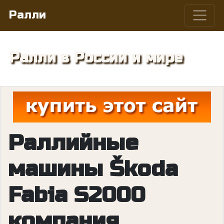
Ралли
Ралли в России и мире
Раллийные
машины Škoda
Fabia S2000
компания