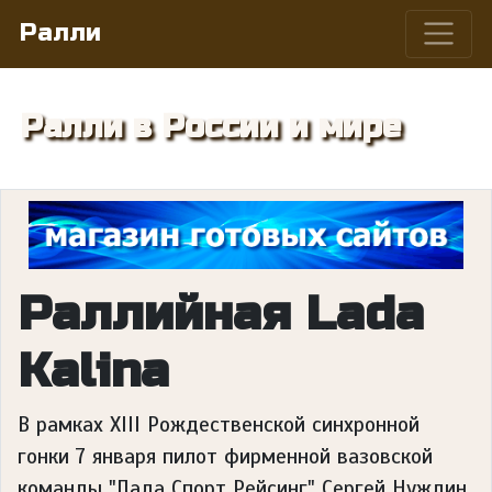
Ралли
Ралли в России и мире
Раллийная Lada
Kalina
В рамках XIII Рождественской синхронной
гонки 7 января пилот фирменной вазовской
команды "Лада Спорт Рейсинг" Сергей Нуждин