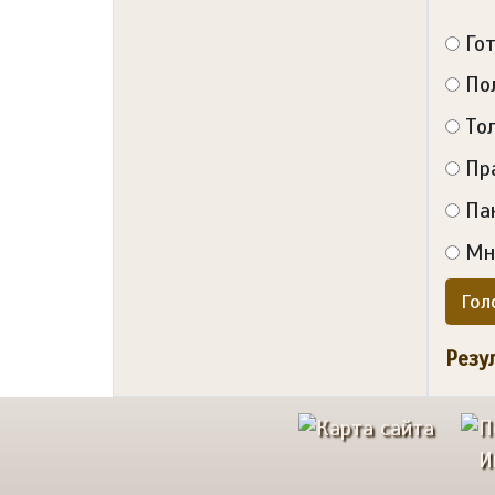
Го
По
То
Пр
Па
Мн
Гол
Резу
И