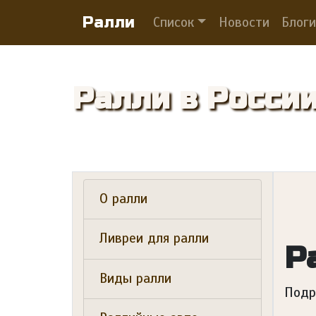
Ралли
Список
Новости
Блог
Ралли в России
О ралли
Ливреи для ралли
Р
Виды ралли
Подр