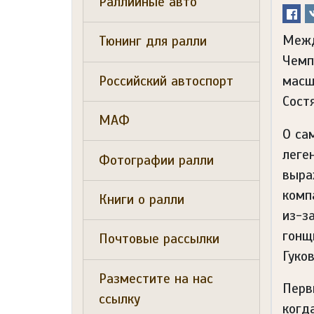
Раллийные авто
Межд
Тюнинг для ралли
Чемп
Российский автоспорт
масш
Сост
МАФ
О са
леге
Фотографии ралли
выра
комп
Книги о ралли
из-з
гонщ
Почтовые рассылки
Гуков
Разместите на нас
Перв
ссылку
когд