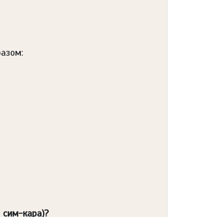
азом:
 сим-кара)?