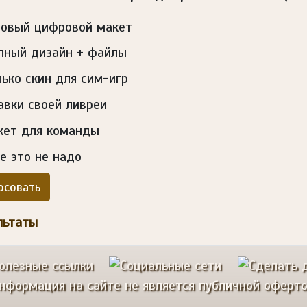
товый цифровой макет
лный дизайн + файлы
лько скин для сим-игр
авки своей ливреи
кет для команды
е это не надо
осовать
льтаты
нформация на сайте не является публичной оферто