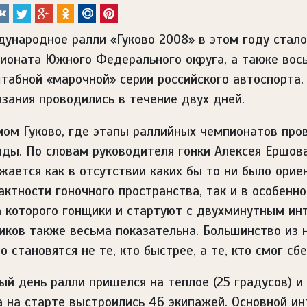
ународное ралли «Гуково 2008» в этом году стал
ионата Южного Федерального округа, а также вос
табной «марочной» серии российского автоспорта. 
язания проводились в течение двух дней.
мом Гуково, где этапы раллийных чемпионатов пров
нды. По словам руководителя гонки Алексея Ершова
жается как в отсутствии каких бы то ни было орие
актности гоночного пространства, так и в особенн
а которого гонщики и стартуют с двухминутным ин
иков также весьма показательна. Большинство из 
о становятся не те, кто быстрее, а те, кто смог сб
ый день ралли пришелся на теплое (25 градусов) и
а на старте выстроились 46 экипажей. Основной ин