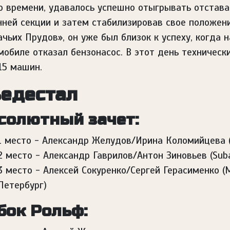
о времени, удавалось успешно отыгрывать отставан
нней секции и затем стабилизировав свое положен
ачьих Прудов», он уже был близок к успеху, когда 
мобиле отказал бензонасос. В этот день техническ
15 машин.
едестал
солютный зачет:
1 место - Александр Желудов/Ирина Коломийцева (
2 место - Александр Гаврилов/Антон Зиновьев (Suba
3 место - Алексей Сокуренко/Сергей Герасименко (Mi
Петербург)
бок Рольф: