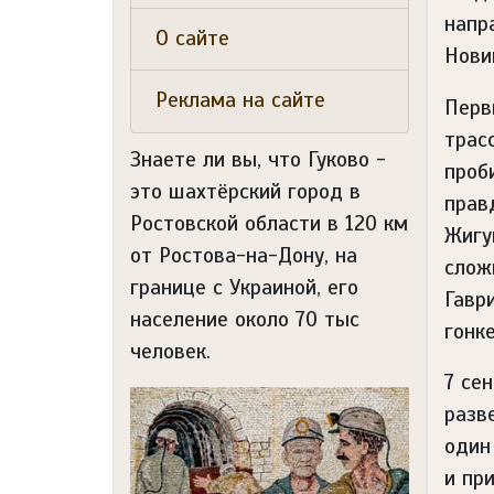
напр
О сайте
Нови
Реклама на сайте
Перв
трас
Знаете ли вы, что
Гуково -
проб
это шахтёрский город в
прав
Ростовской области в 120 км
Жигу
от Ростова-на-Дону, на
слож
границе с Украиной, его
Гавр
население около 70 тыс
гонк
человек.
7 се
разв
один
и пр