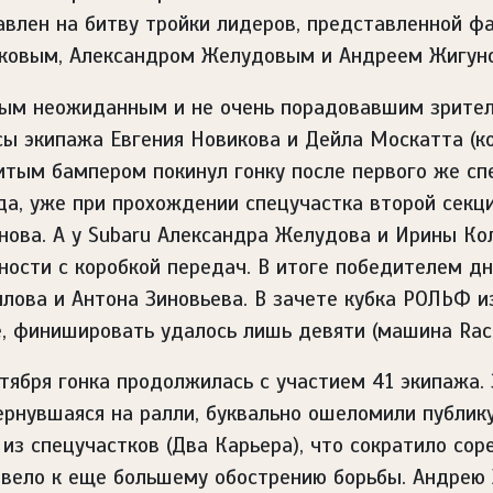
авлен на битву тройки лидеров, представленной ф
ковым, Александром Желудовым и Андреем Жигун
ым неожиданным и не очень порадовавшим зрителе
сы экипажа Евгения Новикова и Дейла Москатта (к
итым бампером покинул гонку после первого же сп
да, уже при прохождении спецучастка второй секци
нова. А у Subaru Александра Желудова и Ирины К
ности с коробкой передач. В итоге победителем д
илова и Антона Зиновьева. В зачете кубка РОЛЬФ и
е, финишировать удалось лишь девяти (машина Raci
нтября гонка продолжилась с участием 41 экипажа.
ернувшаяся на ралли, буквально ошеломили публику
 из спецучастков (Два Карьера), что сократило со
ивело к еще большему обострению борьбы. Андрею