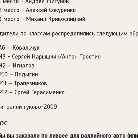
1 место - Андрей Жигунов
2 место - Алексей Сокуренко
3 место - Михаил Кривоспицкий
дители по классам распределились следующим обр
А6 – Ковальчук
N3 - Сергей Нарышкин/Антон Тростин
N2 – Игнатов
Р10 – Ладыгин
Р11 – Трапезников
Р12 – Сргей Герасименко
и: ралли гуково-2009
ос
бы вы заказали по ливрее для раллийного авто (или