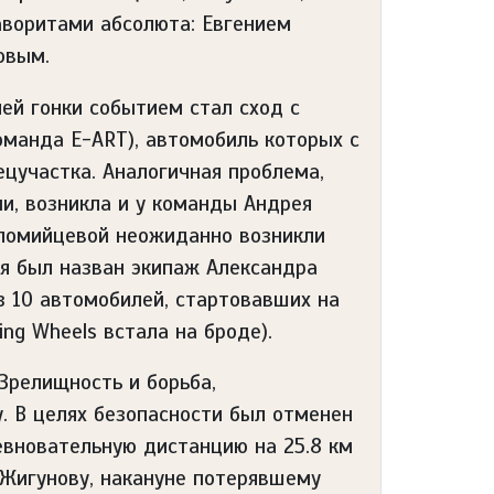
аворитами абсолюта: Евгением
овым.
й гонки событием стал сход с
оманда E-ART), автомобиль которых с
ецучастка. Аналогичная проблема,
и, возникла и у команды Андрея
оломийцевой неожиданно возникли
ня был назван экипаж Александра
з 10 автомобилей, стартовавших на
ng Wheels встала на броде).
 Зрелищность и борьба,
. В целях безопасности был отменен
ревновательную дистанцию на 25.8 км
 Жигунову, накануне потерявшему