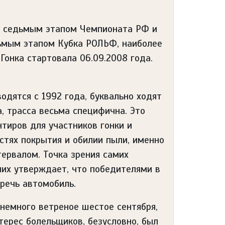
о седьмым этапом Чемпионата РФ и
ьмым этапом Кубка РОЛЬФ, наиболее
Гонка стартовала 06.09.2008 года.
одятся с 1992 года, буквально ходят
, трасса весьма специфична. Это
нтиров для участников гонки и
остях покрытия и обилии пыли, именно
тервалом. Точка зрения самих
них утверждает, что победителями в
еречь автомобиль.
 немного ветреное шестое сентября,
терес болельщиков, безусловно, был