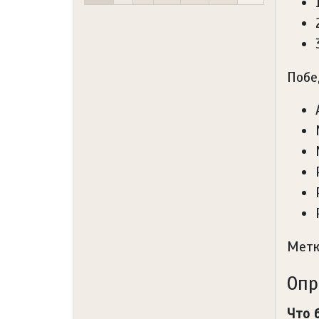
Побе
Метк
Опр
Что 