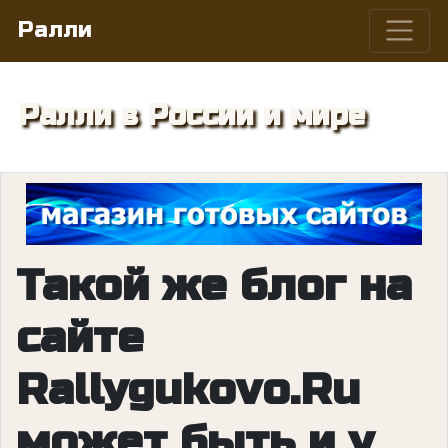
Ралли
Ралли в России и мире
Такой же блог на
сайте
Rallygukovo.Ru
может быть и у